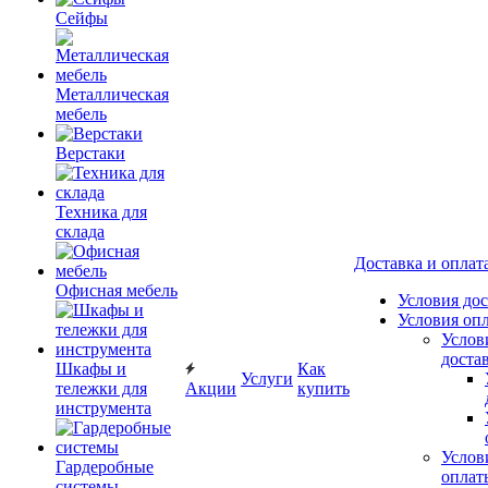
Сейфы
Металлическая
мебель
Верстаки
Техника для
склада
Доставка и оплат
Офисная мебель
Условия до
Условия оп
Услов
доста
Шкафы и
Как
Услуги
тележки для
Акции
купить
инструмента
Услов
Гардеробные
оплат
системы