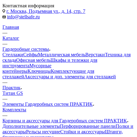
Контактная информация
г. Москва, Подъемная ул., д. 14, стр. 7
info@stellsafe.ru
Главная
—
Каталог
—
Гардеробные системы
Стеллажи
Сейфы
Металлическая мебель
Верстаки
Техника для
склада
Офисная мебель
Шкафы и тележки для
инструмента
Мусорные
контейнеры
Ключницы
Комплектующие для
стеллажей
Аксессуары и доп. элементы для стеллажей
—
Практик
Титан GS
—
Элементы Гардеробных систем ПРАКТИК
Комплекты
—
Корзины и аксессуары для Гардеробных систем ПРАКТИК
Дополнительные элементы
Перфорированные панели
Полки и
аксессуары
Рельсы несущие
Стойки и аксессуары
Штанги,