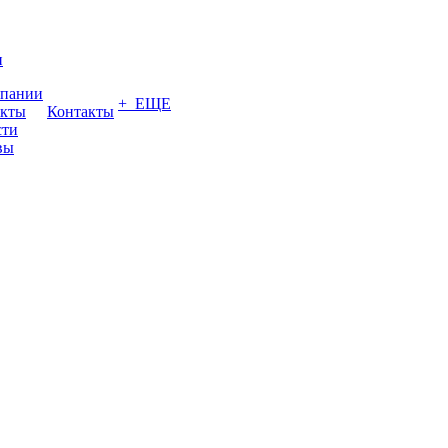
и
мпании
+ ЕЩЕ
акты
Контакты
сти
вы