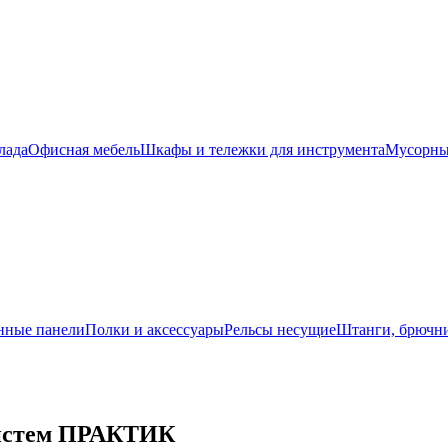
лада
Офисная мебель
Шкафы и тележки для инструмента
Мусорны
нные панели
Полки и аксессуары
Рельсы несущие
Штанги, брючни
систем ПРАКТИК