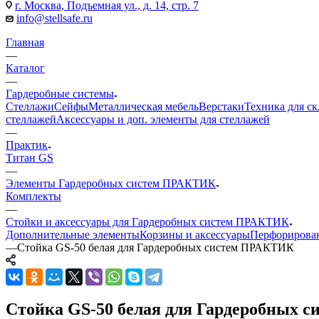
г. Москва, Подъемная ул., д. 14, стр. 7
info@stellsafe.ru
Главная
—
Каталог
—
Гардеробные системы
Стеллажи
Сейфы
Металлическая мебель
Верстаки
Техника для ск
стеллажей
Аксессуары и доп. элементы для стеллажей
—
Практик
Титан GS
—
Элементы Гардеробных систем ПРАКТИК
Комплекты
—
Стойки и аксессуары для Гардеробных систем ПРАКТИК
Дополнительные элементы
Корзины и аксессуары
Перфорирова
—
Стойка GS-50 белая для Гардеробных систем ПРАКТИК
Стойка GS-50 белая для Гардеробных 