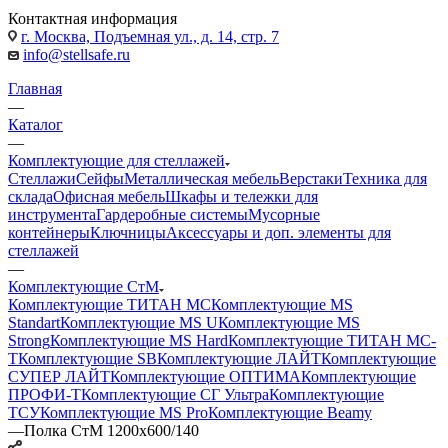
Контактная информация
г. Москва, Подъемная ул., д. 14, стр. 7
info@stellsafe.ru
Главная
—
Каталог
—
Комплектующие для стеллажей
Стеллажи
Сейфы
Металлическая мебель
Верстаки
Техника для
склада
Офисная мебель
Шкафы и тележки для
инструмента
Гардеробные системы
Мусорные
контейнеры
Ключницы
Аксессуары и доп. элементы для
стеллажей
—
Комплектующие СтМ
Комплектующие ТИТАН МС
Комплектующие MS
Standart
Комплектующие MS U
Комплектующие MS
Strong
Комплектующие MS Hard
Комплектующие ТИТАН МС-
Т
Комплектующие SB
Комплектующие ЛАЙТ
Комплектующие
СУПЕР ЛАЙТ
Комплектующие ОПТИМА
Комплектующие
ПРОФИ-Т
Комплектующие СГ Ультра
Комплектующие
ТСУ
Комплектующие MS Pro
Комплектующие Beamy
—
Полка СтМ 1200x600/140