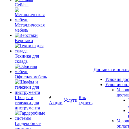
Сейфы
Металлическая
мебель
Верстаки
Техника для
склада
Доставка и оплат
Офисная мебель
Условия до
Условия оп
Услов
доста
Шкафы и
Как
Услуги
тележки для
Акции
купить
инструмента
Услов
Гардеробные
оплат
системы