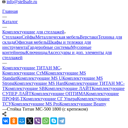
info@stellsafe.ru
Главная
—
Каталог
—
Комплектующие для стеллажей
Стеллажи
Сейфы
Металлическая мебель
Верстаки
Техника для
склада
Офисная мебель
Шкафы и тележки для
инструмента
Гардеробные системы
Мусорные
контейнеры
Ключницы
Аксессуары и доп. элементы для
стеллажей
—
Комплектующие ТИТАН МС
Комплектующие СтМ
Комплектующие MS
Standart
Комплектующие MS U
Комплектующие MS
Strong
Комплектующие MS Hard
Комплектующие ТИТАН МС-
Т
Комплектующие SB
Комплектующие ЛАЙТ
Комплектующие
СУПЕР ЛАЙТ
Комплектующие ОПТИМА
Комплектующие
ПРОФИ-Т
Комплектующие СГ Ультра
Комплектующие
ТСУ
Комплектующие MS Pro
Комплектующие Beamy
—
Стойка Титан МС-500 1800 (с крепежом)