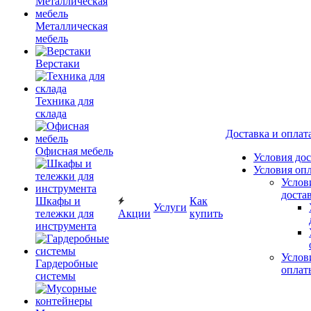
Металлическая
мебель
Верстаки
Техника для
склада
Доставка и оплат
Офисная мебель
Условия до
Условия оп
Услов
доста
Шкафы и
Как
Услуги
тележки для
Акции
купить
инструмента
Услов
Гардеробные
оплат
системы