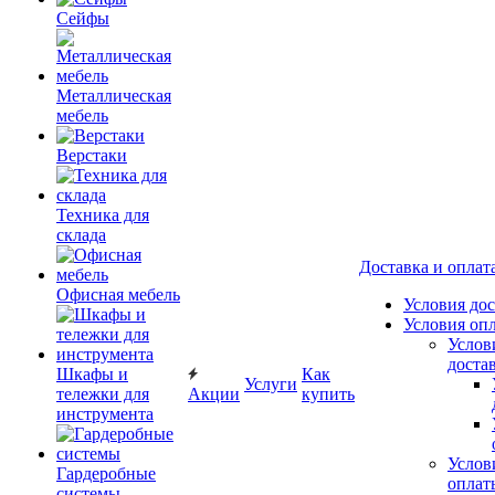
Сейфы
Металлическая
мебель
Верстаки
Техника для
склада
Доставка и оплат
Офисная мебель
Условия до
Условия оп
Услов
доста
Шкафы и
Как
Услуги
тележки для
Акции
купить
инструмента
Услов
Гардеробные
оплат
системы