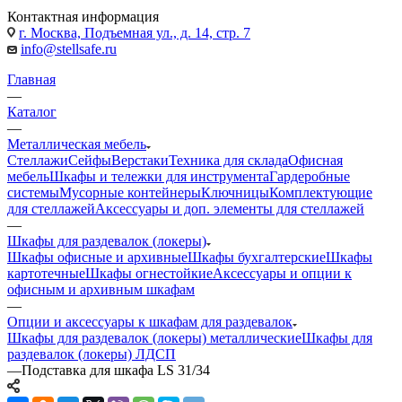
Контактная информация
г. Москва, Подъемная ул., д. 14, стр. 7
info@stellsafe.ru
Главная
—
Каталог
—
Металлическая мебель
Стеллажи
Сейфы
Верстаки
Техника для склада
Офисная
мебель
Шкафы и тележки для инструмента
Гардеробные
системы
Мусорные контейнеры
Ключницы
Комплектующие
для стеллажей
Аксессуары и доп. элементы для стеллажей
—
Шкафы для раздевалок (локеры)
Шкафы офисные и архивные
Шкафы бухгалтерские
Шкафы
картотечные
Шкафы огнестойкие
Аксессуары и опции к
офисным и архивным шкафам
—
Опции и аксессуары к шкафам для раздевалок
Шкафы для раздевалок (локеры) металлические
Шкафы для
раздевалок (локеры) ЛДСП
—
Подставка для шкафа LS 31/34