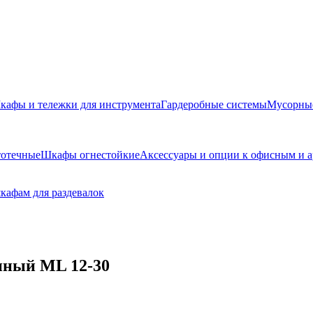
кафы и тележки для инструмента
Гардеробные системы
Мусорны
отечные
Шкафы огнестойкие
Аксессуары и опции к офисным и 
кафам для раздевалок
нный ML 12-30