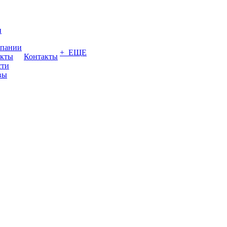
и
мпании
+ ЕЩЕ
акты
Контакты
сти
вы