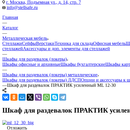
г. Москва, Подъемная ул., д. 14, стр. 7
info@stellsafe.ru
Главная
—
Каталог
—
Металлическая мебель
Стеллажи
Сейфы
Верстаки
Техника для склада
Офисная мебель
Ш
стеллажей
Аксессуары и доп. элементы для стеллажей
—
Шкафы для раздевалок (локеры)
Шкафы офисные и архивные
Шкафы бухгалтерские
Шкафы карт
—
Шкафы для раздевалок (локеры) металлические
Шкафы для раздевалок (локеры) ЛДСП
Опции и аксессуары к ш
—
Шкаф для раздевалок ПРАКТИК усиленный ML 12-30
Шкаф для раздевалок ПРАКТИК усиле
Отложить