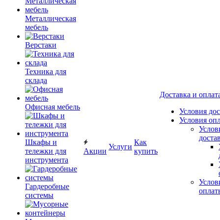
Металлическая
мебель
Верстаки
Техника для
склада
Доставка и оплат
Офисная мебель
Условия до
Условия оп
Услов
доста
Шкафы и
Как
Услуги
тележки для
Акции
купить
инструмента
Услов
Гардеробные
оплат
системы