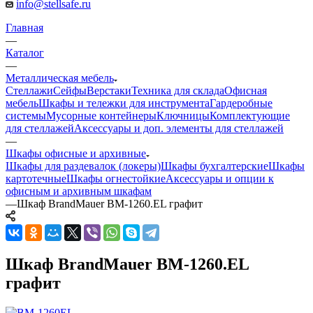
info@stellsafe.ru
Главная
—
Каталог
—
Металлическая мебель
Стеллажи
Сейфы
Верстаки
Техника для склада
Офисная
мебель
Шкафы и тележки для инструмента
Гардеробные
системы
Мусорные контейнеры
Ключницы
Комплектующие
для стеллажей
Аксессуары и доп. элементы для стеллажей
—
Шкафы офисные и архивные
Шкафы для раздевалок (локеры)
Шкафы бухгалтерские
Шкафы
картотечные
Шкафы огнестойкие
Аксессуары и опции к
офисным и архивным шкафам
—
Шкаф BrandMauer BM-1260.EL графит
Шкаф BrandMauer BM-1260.EL
графит