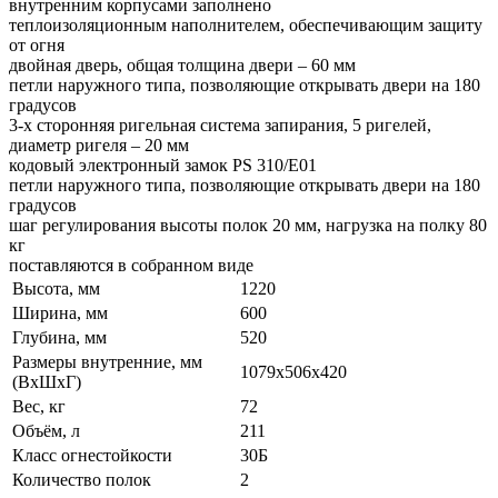
внутренним корпусами заполнено
теплоизоляционным наполнителем, обеспечивающим защиту
от огня
двойная дверь, общая толщина двери – 60 мм
петли наружного типа, позволяющие открывать двери на 180
градусов
3-х сторонняя ригельная система запирания, 5 ригелей,
диаметр ригеля – 20 мм
кодовый электронный замок PS 310/E01
петли наружного типа, позволяющие открывать двери на 180
градусов
шаг регулирования высоты полок 20 мм, нагрузка на полку 80
кг
поставляются в собранном виде
Высота, мм
1220
Ширина, мм
600
Глубина, мм
520
Размеры внутренние, мм
1079x506x420
(ВхШхГ)
Вес, кг
72
Объём, л
211
Класс огнестойкости
30Б
Количество полок
2