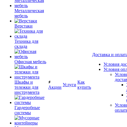
Металлическая
мебель
Верстаки
Техника для
склада
Доставка и оплат
Офисная мебель
Условия до
Условия оп
Услов
доста
Шкафы и
Как
Услуги
тележки для
Акции
купить
инструмента
Услов
Гардеробные
оплат
системы