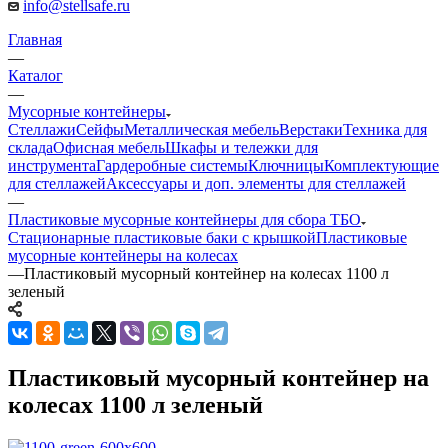
info@stellsafe.ru
Главная
—
Каталог
—
Мусорные контейнеры
Стеллажи
Сейфы
Металлическая мебель
Верстаки
Техника для
склада
Офисная мебель
Шкафы и тележки для
инструмента
Гардеробные системы
Ключницы
Комплектующие
для стеллажей
Аксессуары и доп. элементы для стеллажей
—
Пластиковые мусорные контейнеры для сбора ТБО
Стационарные пластиковые баки с крышкой
Пластиковые
мусорные контейнеры на колесах
—
Пластиковый мусорный контейнер на колесах 1100 л
зеленый
Пластиковый мусорный контейнер на
колесах 1100 л зеленый