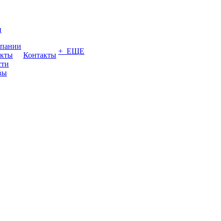
и
мпании
+ ЕЩЕ
акты
Контакты
сти
вы