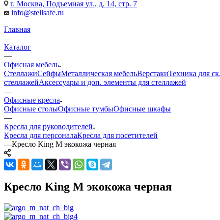
г. Москва, Подъемная ул., д. 14, стр. 7
info@stellsafe.ru
Главная
—
Каталог
—
Офисная мебель
Стеллажи
Сейфы
Металлическая мебель
Верстаки
Техника для ск
стеллажей
Аксессуары и доп. элементы для стеллажей
—
Офисные кресла
Офисные столы
Офисные тумбы
Офисные шкафы
—
Кресла для руководителей
Кресла для персонала
Кресла для посетителей
—
Кресло King М экокожа черная
Кресло King М экокожа черная