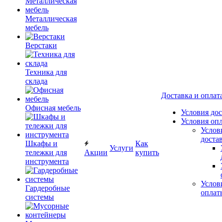
Металлическая
мебель
Верстаки
Техника для
склада
Доставка и оплат
Офисная мебель
Условия до
Условия оп
Услов
доста
Шкафы и
Как
Услуги
тележки для
Акции
купить
инструмента
Услов
Гардеробные
оплат
системы