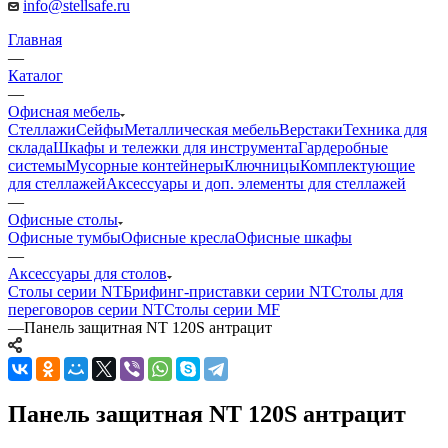
info@stellsafe.ru
Главная
—
Каталог
—
Офисная мебель
Стеллажи
Сейфы
Металлическая мебель
Верстаки
Техника для
склада
Шкафы и тележки для инструмента
Гардеробные
системы
Мусорные контейнеры
Ключницы
Комплектующие
для стеллажей
Аксессуары и доп. элементы для стеллажей
—
Офисные столы
Офисные тумбы
Офисные кресла
Офисные шкафы
—
Аксессуары для столов
Столы серии NT
Брифинг-приставки серии NT
Столы для
переговоров серии NT
Столы серии MF
—
Панель защитная NT 120S антрацит
Панель защитная NT 120S антрацит