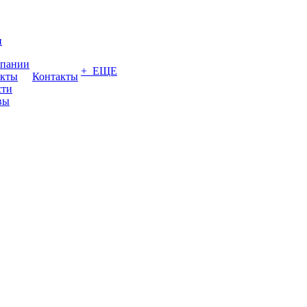
и
мпании
+ ЕЩЕ
акты
Контакты
сти
вы