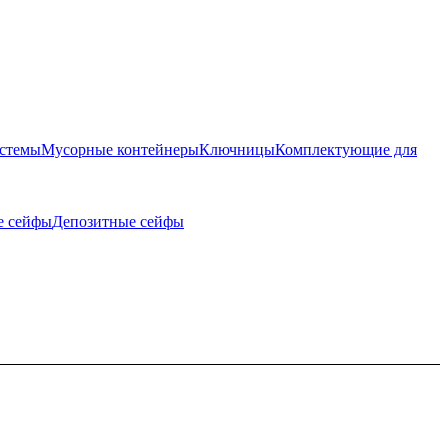
истемы
Мусорные контейнеры
Ключницы
Комплектующие для
е сейфы
Депозитные сейфы