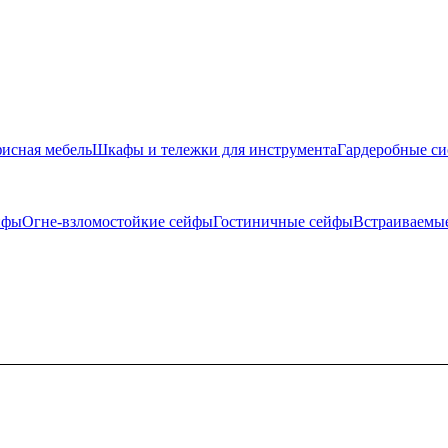
исная мебель
Шкафы и тележки для инструмента
Гардеробные с
йфы
Огне-взломостойкие сейфы
Гостиничные сейфы
Встраиваемы