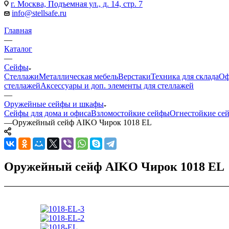
г. Москва, Подъемная ул., д. 14, стр. 7
info@stellsafe.ru
Главная
—
Каталог
—
Сейфы
Стеллажи
Металлическая мебель
Верстаки
Техника для склада
Оф
стеллажей
Аксессуары и доп. элементы для стеллажей
—
Оружейные сейфы и шкафы
Сейфы для дома и офиса
Взломостойкие сейфы
Огнестойкие се
—
Оружейный сейф AIKO Чирок 1018 EL
Оружейный сейф AIKO Чирок 1018 EL