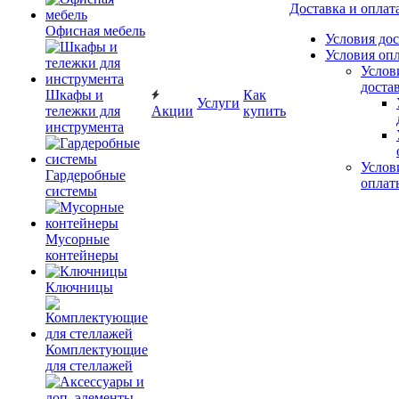
Доставка и оплат
Офисная мебель
Условия до
Условия оп
Услов
доста
Шкафы и
Как
Услуги
тележки для
Акции
купить
инструмента
Услов
Гардеробные
оплат
системы
Мусорные
контейнеры
Ключницы
Комплектующие
для стеллажей