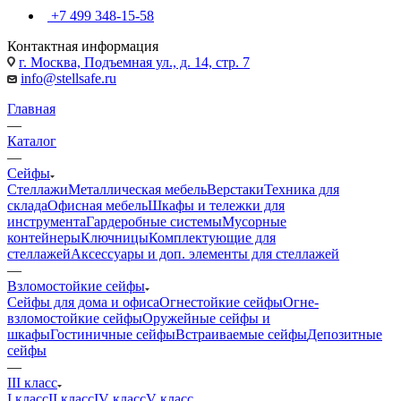
+7 499 348-15-58
Контактная информация
г. Москва, Подъемная ул., д. 14, стр. 7
info@stellsafe.ru
Главная
—
Каталог
—
Сейфы
Стеллажи
Металлическая мебель
Верстаки
Техника для
склада
Офисная мебель
Шкафы и тележки для
инструмента
Гардеробные системы
Мусорные
контейнеры
Ключницы
Комплектующие для
стеллажей
Аксессуары и доп. элементы для стеллажей
—
Взломостойкие сейфы
Сейфы для дома и офиса
Огнестойкие сейфы
Огне-
взломостойкие сейфы
Оружейные сейфы и
шкафы
Гостиничные сейфы
Встраиваемые сейфы
Депозитные
сейфы
—
III класс
I класс
II класс
IV класс
V класс