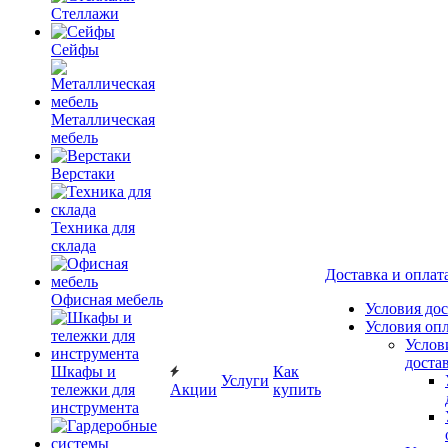
Стеллажи
Сейфы
Металлическая
мебель
Верстаки
Техника для
склада
Доставка и оплат
Офисная мебель
Условия до
Условия оп
Услов
доста
Шкафы и
Как
Услуги
тележки для
Акции
купить
инструмента