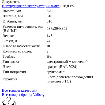
Документы
Инструкция по эксплуатации замка
638,8 кб
Высота, мм
670
Ширина, мм
510
Глубина, мм
510
Размеры внутренние, мм
537x394x352
(ВхШхГ)
Вес, кг
145
Объём, л
74
Класс взломостойкости
III
Количество полок
2
Трейзер
Нет
Тип замка
электронный + ключевой
Цвет
графит (RAL 7024)
Тип покрытия
грунт-эмаль
5 лет (с учетом прохождения
Гарантия
планового ТО)
Все товары категории
Все товары бренда Valberg