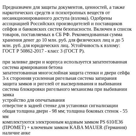
Предназначен для защиты документов, ценностей, а также
наркотических средств и психотропных веществ от
несанкционированного доступа (взлома). Одобрены
ассоциацией Российских производителей и поставщиков
сейфов и банковских систем безопасности. Включен в список
товаров, поставляемых в СБ РФ. Рекомендованная сумма
хранения денег до 10 млн. руб. для физических лиц и до 5
млн. руб. для юридических лиц. Устойчивость к взлому:
ГОСТ Р 50862-2017 - класс 3 (ГОСТ Р).
при заливке двери и корпуса используется запатентованная
система армирования бетона
запатентованная многослойная защита стенки и двери сейфа
3-х сторонняя усиленная ригельная система запирания
защита замков и ригелей от высверливания и выбивания
система блокировки ригельного механизма при выбивании
замка
устройство для опечатывания
отверстие в задней стенке для установки сигнализации
общая толщина двери - 98 мм; толщина боковых стенок - 55
мм
комплектуются электронным кодовым замком PS 610/E36
(ПРОМЕТ) + ключевым замком KABA MAUER (Германия)
наличие анке