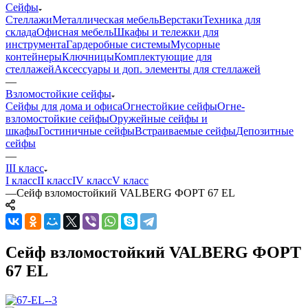
Сейфы
Стеллажи
Металлическая мебель
Верстаки
Техника для
склада
Офисная мебель
Шкафы и тележки для
инструмента
Гардеробные системы
Мусорные
контейнеры
Ключницы
Комплектующие для
стеллажей
Аксессуары и доп. элементы для стеллажей
—
Взломостойкие сейфы
Сейфы для дома и офиса
Огнестойкие сейфы
Огне-
взломостойкие сейфы
Оружейные сейфы и
шкафы
Гостиничные сейфы
Встраиваемые сейфы
Депозитные
сейфы
—
III класс
I класс
II класс
IV класс
V класс
—
Сейф взломостойкий VALBERG ФОРТ 67 EL
Сейф взломостойкий VALBERG ФОРТ
67 EL