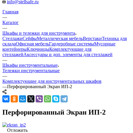
info@stellsafe.ru
Главная
—
Каталог
—
Шкафы и тележки для инструмента
Стеллажи
Сейфы
Металлическая мебель
Верстаки
Техника для
склада
Офисная мебель
Гардеробные системы
Мусорные
контейнеры
Ключницы
Комплектующие для
стеллажей
Аксессуары и доп. элементы для стеллажей
—
Шкафы инструментальные
Тележки инструментальные
—
Комплектующие для инструментальных шкафов
—
Перфорированный Экран ИП-2
Перфорированный Экран ИП-2
Отложить