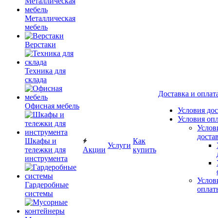
Металлическая
мебель
Верстаки
Техника для
склада
Доставка и оплат
Офисная мебель
Условия до
Условия оп
Услов
доста
Шкафы и
Как
Услуги
тележки для
Акции
купить
инструмента
Услов
Гардеробные
оплат
системы