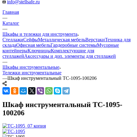
info@stellsafe.ru
Главная
—
Каталог
—
Шкафы и тележки для инструмента
Стеллажи
Сейфы
Металлическая мебель
Верстаки
Техника для
склада
Офисная мебель
Гардеробные системы
Мусорные
контейнеры
Ключницы
Комплектующие для
стеллажей
Аксессуары и доп. элементы для стеллажей
—
Шкафы инструментальные
Тележки инструментальные
—
Шкаф инструментальный TC-1095-100206
Шкаф инструментальный TC-1095-
100206