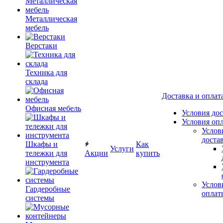
Металлическая
мебель
Верстаки
Техника для
склада
Доставка и оплат
Офисная мебель
Условия до
Условия оп
Услов
доста
Шкафы и
Как
Услуги
тележки для
Акции
купить
инструмента
Услов
Гардеробные
оплат
системы