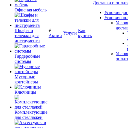
Доставка и оплат
Офисная мебель
Условия до
Условия оп
Услов
доста
Шкафы и
Как
Услуги
тележки для
Акции
купить
инструмента
Услов
Гардеробные
оплат
системы
Мусорные
контейнеры
Ключницы
Комплектующие
для стеллажей