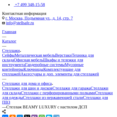
+7 499 348-15-58
Контактная информация
г. Москва, Подъемная ул., д. 14, стр. 7
info@stellsafe.ru
Главная
—
Каталог
—
Стеллажи
Сейфы
Металлическая мебель
Верстаки
Техника для
склада
Офисная мебель
Шкафы и тележки для
инструмента
Гардеробные системы
Мусорные
контейнеры
Ключницы
Комплектующие для
стеллажей
Аксессуары и доп. элементы для стеллажей
—
Стеллажи для дома и офиса
Стеллажи для шин и дисков
Стеллажи для гаража
Стеллажи
для склада
Стеллажи с перфорированными полками
Стеллажи
для одежды
Стеллажи из нержавеющей стали
Стеллажи для
ПВЗ
—
Стеллаж BEAMY LUXURY с настилом ДСП