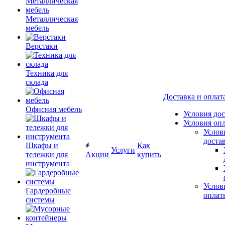
Металлическая
мебель
Верстаки
Техника для
склада
Доставка и оплат
Офисная мебель
Условия до
Условия оп
Услов
доста
Шкафы и
Как
Услуги
тележки для
Акции
купить
инструмента
Услов
Гардеробные
оплат
системы