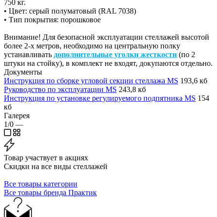
750 кг.
• Цвет: серый полуматовый (RAL 7038)
• Тип покрытия: порошковое
Внимание! Для безопасной эксплуатации стеллажей высотой
более 2-х метров, необходимо на центральную полку
устанавливать
дополнительные уголки жесткости
(по 2
штуки на стойку), в комплект не входят, докупаются отдельно.
Документы
Инструкция по сборке угловой секции стеллажа MS
193,6 кб
Руководство по эксплуатации MS
243,8 кб
Инструкция по установке регулируемого подпятника MS
154
кб
Галерея
1/0
—
Товар участвует в акциях
Скидки на все виды стеллажей
Все товары категории
Все товары бренда Практик