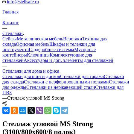
info@stellsafe.ru
Главная
—
Каталог
—
Стеллажи
Сейфы
Металлическая мебель
Верстаки
Техника для
склада
Офисная мебель
Шкафы и тележки для
инструмента
Гардеробные системы
Мусорные
контейнеры
Ключницы
Комплектующие для
стеллажей
Аксессуары и доп. элементы для стеллажей
—
Стеллажи для дома и офиса
Стеллажи для шин и дисков
Стеллажи для гаража
Стеллажи
для склада
Стеллажи с перфорированными полками
Стеллажи
для одежды
Стеллажи из нержавеющей стали
Стеллажи для
ПВЗ
—
Стеллаж угловой MS Strong
Стеллаж угловой MS Strong
(3100/800x600/8 полок)