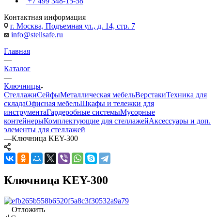
+7 499 348-15-58
Контактная информация
г. Москва, Подъемная ул., д. 14, стр. 7
info@stellsafe.ru
Главная
—
Каталог
—
Ключницы
Стеллажи
Сейфы
Металлическая мебель
Верстаки
Техника для
склада
Офисная мебель
Шкафы и тележки для
инструмента
Гардеробные системы
Мусорные
контейнеры
Комплектующие для стеллажей
Аксессуары и доп.
элементы для стеллажей
—
Ключница KEY-300
Ключница KEY-300
Отложить