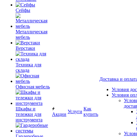
Сейфы
Металлическая
мебель
Верстаки
Техника для
склада
Доставка и оплат
Офисная мебель
Условия до
Условия оп
Услов
доста
Шкафы и
Как
Услуги
тележки для
Акции
купить
инструмента
Услов
Гардеробные