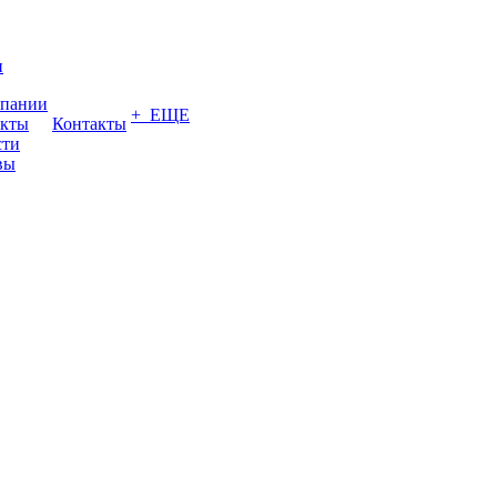
и
мпании
+ ЕЩЕ
акты
Контакты
сти
вы