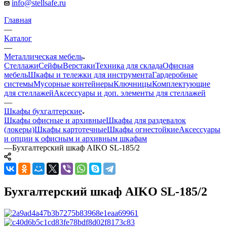
info@stellsafe.ru
Главная
—
Каталог
—
Металлическая мебель
Стеллажи
Сейфы
Верстаки
Техника для склада
Офисная
мебель
Шкафы и тележки для инструмента
Гардеробные
системы
Мусорные контейнеры
Ключницы
Комплектующие
для стеллажей
Аксессуары и доп. элементы для стеллажей
—
Шкафы бухгалтерские
Шкафы офисные и архивные
Шкафы для раздевалок
(локеры)
Шкафы картотечные
Шкафы огнестойкие
Аксессуары
и опции к офисным и архивным шкафам
—
Бухгалтерский шкаф AIKO SL-185/2
Бухгалтерский шкаф AIKO SL-185/2