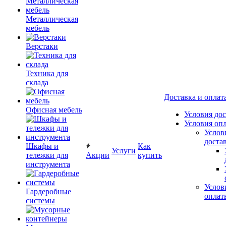
Металлическая
мебель
Верстаки
Техника для
склада
Доставка и оплат
Офисная мебель
Условия до
Условия оп
Услов
доста
Шкафы и
Как
Услуги
тележки для
Акции
купить
инструмента
Услов
Гардеробные
оплат
системы