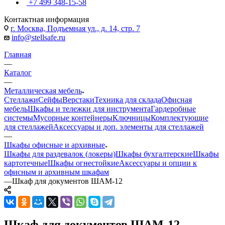
+7 499 348-15-58
Контактная информация
г. Москва, Подъемная ул., д. 14, стр. 7
info@stellsafe.ru
Главная
—
Каталог
—
Металлическая мебель
Стеллажи
Сейфы
Верстаки
Техника для склада
Офисная
мебель
Шкафы и тележки для инструмента
Гардеробные
системы
Мусорные контейнеры
Ключницы
Комплектующие
для стеллажей
Аксессуары и доп. элементы для стеллажей
—
Шкафы офисные и архивные
Шкафы для раздевалок (локеры)
Шкафы бухгалтерские
Шкафы
картотечные
Шкафы огнестойкие
Аксессуары и опции к
офисным и архивным шкафам
—
Шкаф для документов ШАМ-12
Шкаф для документов ШАМ-12