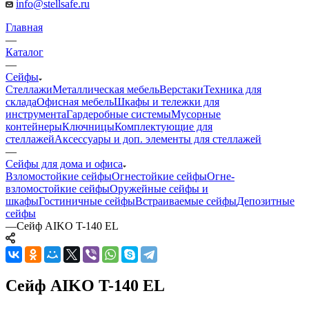
info@stellsafe.ru
Главная
—
Каталог
—
Сейфы
Стеллажи
Металлическая мебель
Верстаки
Техника для
склада
Офисная мебель
Шкафы и тележки для
инструмента
Гардеробные системы
Мусорные
контейнеры
Ключницы
Комплектующие для
стеллажей
Аксессуары и доп. элементы для стеллажей
—
Сейфы для дома и офиса
Взломостойкие сейфы
Огнестойкие сейфы
Огне-
взломостойкие сейфы
Оружейные сейфы и
шкафы
Гостиничные сейфы
Встраиваемые сейфы
Депозитные
сейфы
—
Сейф AIKO T-140 EL
Сейф AIKO T-140 EL