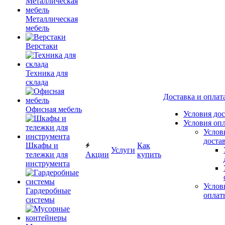
Металлическая
мебель
Верстаки
Техника для
склада
Доставка и оплат
Офисная мебель
Условия до
Условия оп
Услов
доста
Шкафы и
Как
Услуги
тележки для
Акции
купить
инструмента
Услов
Гардеробные
оплат
системы