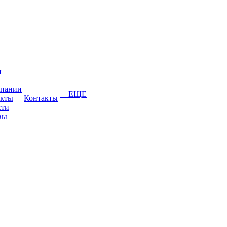
и
мпании
+ ЕЩЕ
акты
Контакты
сти
вы