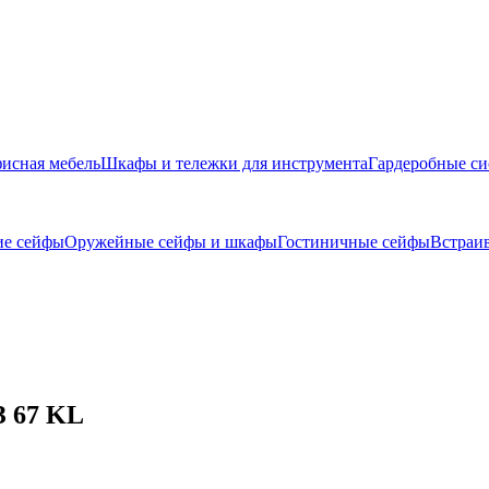
исная мебель
Шкафы и тележки для инструмента
Гардеробные с
ие сейфы
Оружейные сейфы и шкафы
Гостиничные сейфы
Встраи
 67 KL