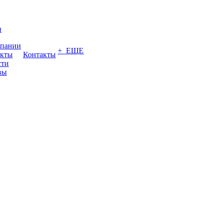
и
мпании
+ ЕЩЕ
акты
Контакты
сти
вы