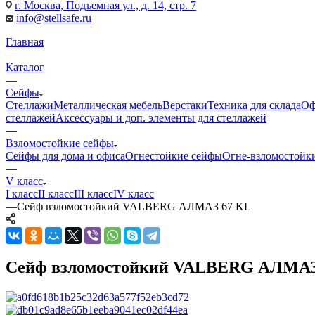
г. Москва, Подъемная ул., д. 14, стр. 7
info@stellsafe.ru
Главная
—
Каталог
—
Сейфы
Стеллажи
Металлическая мебель
Верстаки
Техника для склада
Оф
стеллажей
Аксессуары и доп. элементы для стеллажей
—
Взломостойкие сейфы
Сейфы для дома и офиса
Огнестойкие сейфы
Огне-взломостойк
—
V класс
I класс
II класс
III класс
IV класс
—
Сейф взломостойкий VALBERG АЛМАЗ 67 KL
Сейф взломостойкий VALBERG АЛМАЗ