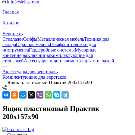
info@stellsafe.ru
Главная
—
Каталог
—
Верстаки
Стеллажи
Сейфы
Металлическая мебель
Техника для
склада
Офисная мебель
Шкафы и тележки для
инструмента
Гардеробные системы
Мусорные
контейнеры
Ключницы
Комплектующие для
стеллажей
Аксессуары и доп. элементы для стеллажей
—
Аксессуары для верстаков
Комплектующие для верстаков
—
Ящик пластиковый Практик 200x157x90
Ящик пластиковый Практик
200x157x90
Отложить