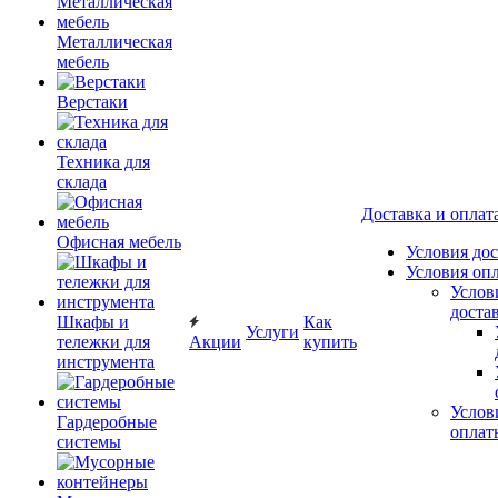
Металлическая
мебель
Верстаки
Техника для
склада
Доставка и оплат
Офисная мебель
Условия до
Условия оп
Услов
доста
Шкафы и
Как
Услуги
тележки для
Акции
купить
инструмента
Услов
Гардеробные
оплат
системы