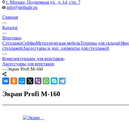
г. Москва, Подъемная ул., д. 14, стр. 7
info@stellsafe.ru
Главная
—
Каталог
—
Верстаки
Стеллажи
Сейфы
Металлическая мебель
Техника для склада
Офис
стеллажей
Аксессуары и доп. элементы для стеллажей
—
Комплектующие для верстаков
Аксессуары для верстаков
—
Экран Profi M-160
Экран Profi M-160