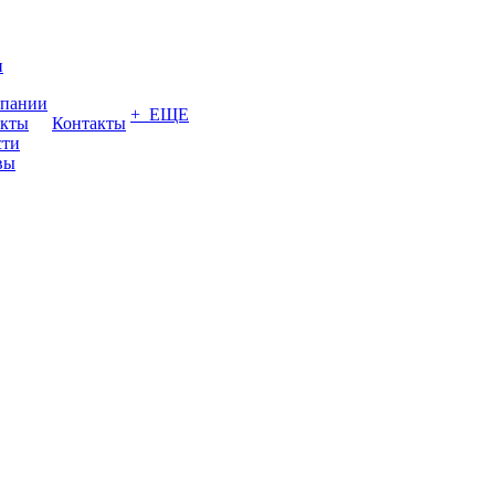
и
мпании
+ ЕЩЕ
акты
Контакты
сти
вы