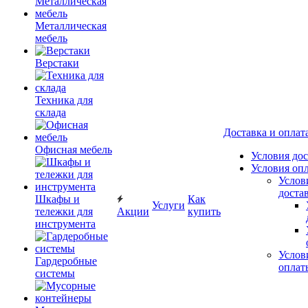
Металлическая
мебель
Верстаки
Техника для
склада
Доставка и оплат
Офисная мебель
Условия до
Условия оп
Услов
доста
Шкафы и
Как
Услуги
тележки для
Акции
купить
инструмента
Услов
Гардеробные
оплат
системы