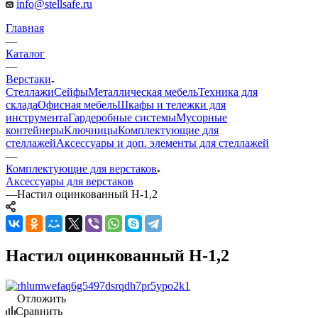
info@stellsafe.ru
Главная
—
Каталог
—
Верстаки
Стеллажи
Сейфы
Металлическая мебель
Техника для
склада
Офисная мебель
Шкафы и тележки для
инструмента
Гардеробные системы
Мусорные
контейнеры
Ключницы
Комплектующие для
стеллажей
Аксессуары и доп. элементы для стеллажей
—
Комплектующие для верстаков
Аксессуары для верстаков
—
Настил оцинкованный Н-1,2
Настил оцинкованный Н-1,2
Отложить
Сравнить