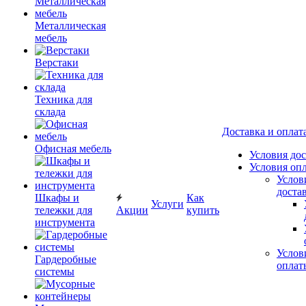
Металлическая
мебель
Верстаки
Техника для
склада
Доставка и оплат
Офисная мебель
Условия до
Условия оп
Услов
доста
Шкафы и
Как
Услуги
тележки для
Акции
купить
инструмента
Услов
Гардеробные
оплат
системы