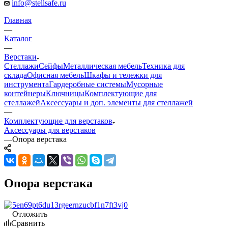
info@stellsafe.ru
Главная
—
Каталог
—
Верстаки
Стеллажи
Сейфы
Металлическая мебель
Техника для
склада
Офисная мебель
Шкафы и тележки для
инструмента
Гардеробные системы
Мусорные
контейнеры
Ключницы
Комплектующие для
стеллажей
Аксессуары и доп. элементы для стеллажей
—
Комплектующие для верстаков
Аксессуары для верстаков
—
Опора верстака
Опора верстака
Отложить
Сравнить