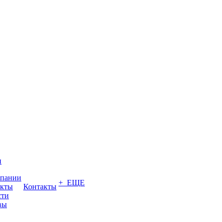
и
мпании
+ ЕЩЕ
акты
Контакты
сти
вы