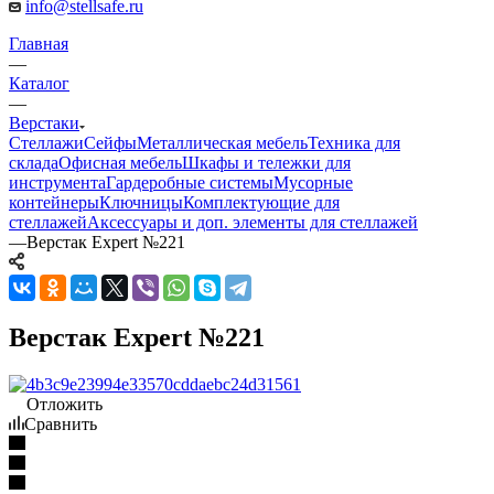
info@stellsafe.ru
Главная
—
Каталог
—
Верстаки
Стеллажи
Сейфы
Металлическая мебель
Техника для
склада
Офисная мебель
Шкафы и тележки для
инструмента
Гардеробные системы
Мусорные
контейнеры
Ключницы
Комплектующие для
стеллажей
Аксессуары и доп. элементы для стеллажей
—
Верстак Expert №221
Верстак Expert №221
Отложить
Сравнить