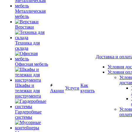
Металлическая
мебель
Верстаки
Техника для
склада
Доставка и оплат
Офисная мебель
Условия до
Условия оп
Услов
доста
Шкафы и
Как
Услуги
тележки для
Акции
купить
инструмента
Услов
Гардеробные
оплат
системы