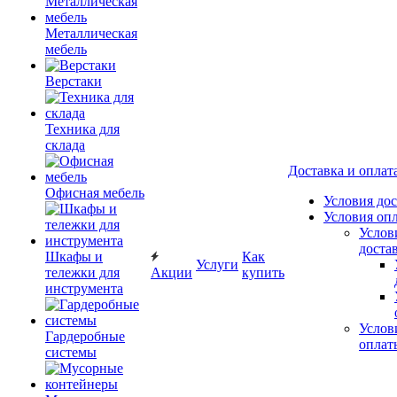
Металлическая
мебель
Верстаки
Техника для
склада
Доставка и оплат
Офисная мебель
Условия до
Условия оп
Услов
доста
Шкафы и
Как
Услуги
тележки для
Акции
купить
инструмента
Услов
Гардеробные
оплат
системы