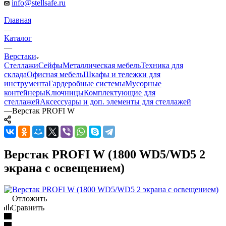
info@stellsafe.ru
Главная
—
Каталог
—
Верстаки
Стеллажи
Сейфы
Металлическая мебель
Техника для
склада
Офисная мебель
Шкафы и тележки для
инструмента
Гардеробные системы
Мусорные
контейнеры
Ключницы
Комплектующие для
стеллажей
Аксессуары и доп. элементы для стеллажей
—
Верстак PROFI W
Верстак PROFI W (1800 WD5/WD5 2
экрана с освещением)
Отложить
Сравнить