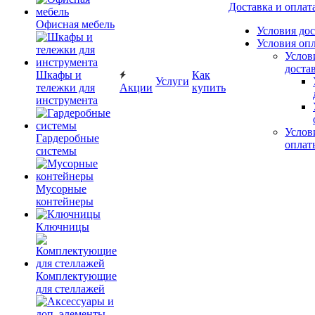
Доставка и оплат
Офисная мебель
Условия до
Условия оп
Услов
доста
Шкафы и
Как
Услуги
тележки для
Акции
купить
инструмента
Услов
Гардеробные
оплат
системы
Мусорные
контейнеры
Ключницы
Комплектующие
для стеллажей