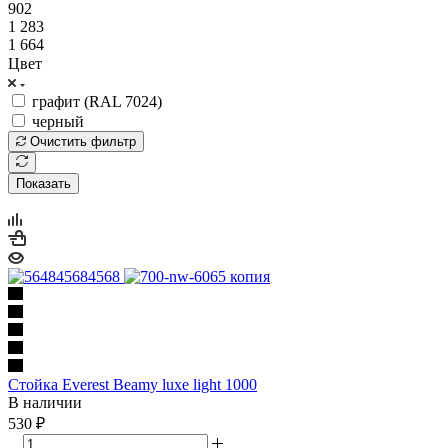
902
1 283
1 664
Цвет
графит (RAL 7024)
черный
Очистить фильтр
Показать
Стойка Everest Beamy luxe light 1000
В наличии
530
₽