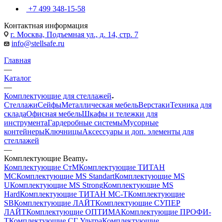
+7 499 348-15-58
Контактная информация
г. Москва, Подъемная ул., д. 14, стр. 7
info@stellsafe.ru
Главная
—
Каталог
—
Комплектующие для стеллажей
Стеллажи
Сейфы
Металлическая мебель
Верстаки
Техника для
склада
Офисная мебель
Шкафы и тележки для
инструмента
Гардеробные системы
Мусорные
контейнеры
Ключницы
Аксессуары и доп. элементы для
стеллажей
—
Комплектующие Beamy
Комплектующие СтМ
Комплектующие ТИТАН
МС
Комплектующие MS Standart
Комплектующие MS
U
Комплектующие MS Strong
Комплектующие MS
Hard
Комплектующие ТИТАН МС-Т
Комплектующие
SB
Комплектующие ЛАЙТ
Комплектующие СУПЕР
ЛАЙТ
Комплектующие ОПТИМА
Комплектующие ПРОФИ-
Т
Комплектующие СГ Ультра
Комплектующие