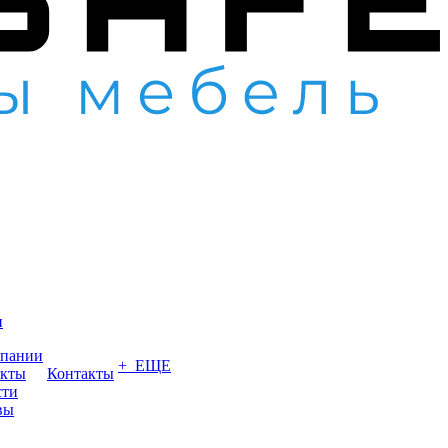
и
мпании
+ ЕЩЕ
акты
Контакты
сти
вы