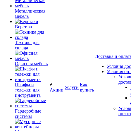
Металлическая
мебель
Верстаки
Техника для
склада
Доставка и оплат
Офисная мебель
Условия до
Условия оп
Услов
доста
Шкафы и
Как
Услуги
тележки для
Акции
купить
инструмента
Услов
Гардеробные
оплат
системы