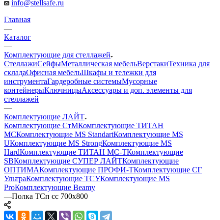
info@stellsafe.ru
Главная
—
Каталог
—
Комплектующие для стеллажей
Стеллажи
Сейфы
Металлическая мебель
Верстаки
Техника для
склада
Офисная мебель
Шкафы и тележки для
инструмента
Гардеробные системы
Мусорные
контейнеры
Ключницы
Аксессуары и доп. элементы для
стеллажей
—
Комплектующие ЛАЙТ
Комплектующие СтМ
Комплектующие ТИТАН
МС
Комплектующие MS Standart
Комплектующие MS
U
Комплектующие MS Strong
Комплектующие MS
Hard
Комплектующие ТИТАН МС-Т
Комплектующие
SB
Комплектующие СУПЕР ЛАЙТ
Комплектующие
ОПТИМА
Комплектующие ПРОФИ-Т
Комплектующие СГ
Ультра
Комплектующие ТСУ
Комплектующие MS
Pro
Комплектующие Beamy
—
Полка ТСп сс 700х800