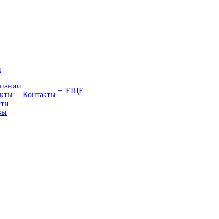
и
мпании
+ ЕЩЕ
акты
Контакты
сти
вы