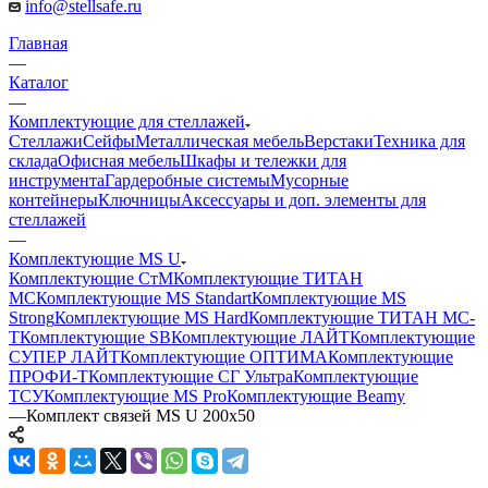
info@stellsafe.ru
Главная
—
Каталог
—
Комплектующие для стеллажей
Стеллажи
Сейфы
Металлическая мебель
Верстаки
Техника для
склада
Офисная мебель
Шкафы и тележки для
инструмента
Гардеробные системы
Мусорные
контейнеры
Ключницы
Аксессуары и доп. элементы для
стеллажей
—
Комплектующие MS U
Комплектующие СтМ
Комплектующие ТИТАН
МС
Комплектующие MS Standart
Комплектующие MS
Strong
Комплектующие MS Hard
Комплектующие ТИТАН МС-
Т
Комплектующие SB
Комплектующие ЛАЙТ
Комплектующие
СУПЕР ЛАЙТ
Комплектующие ОПТИМА
Комплектующие
ПРОФИ-Т
Комплектующие СГ Ультра
Комплектующие
ТСУ
Комплектующие MS Pro
Комплектующие Beamy
—
Комплект связей MS U 200x50