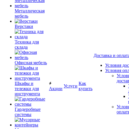
Металлическая
мебель
Верстаки
Техника для
склада
Доставка и оплат
Офисная мебель
Условия до
Условия оп
Услов
доста
Шкафы и
Как
Услуги
тележки для
Акции
купить
инструмента
Услов
Гардеробные
оплат
системы