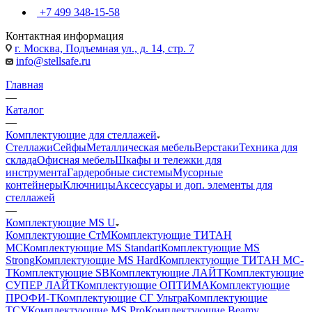
+7 499 348-15-58
Контактная информация
г. Москва, Подъемная ул., д. 14, стр. 7
info@stellsafe.ru
Главная
—
Каталог
—
Комплектующие для стеллажей
Стеллажи
Сейфы
Металлическая мебель
Верстаки
Техника для
склада
Офисная мебель
Шкафы и тележки для
инструмента
Гардеробные системы
Мусорные
контейнеры
Ключницы
Аксессуары и доп. элементы для
стеллажей
—
Комплектующие MS U
Комплектующие СтМ
Комплектующие ТИТАН
МС
Комплектующие MS Standart
Комплектующие MS
Strong
Комплектующие MS Hard
Комплектующие ТИТАН МС-
Т
Комплектующие SB
Комплектующие ЛАЙТ
Комплектующие
СУПЕР ЛАЙТ
Комплектующие ОПТИМА
Комплектующие
ПРОФИ-Т
Комплектующие СГ Ультра
Комплектующие
ТСУ
Комплектующие MS Pro
Комплектующие Beamy