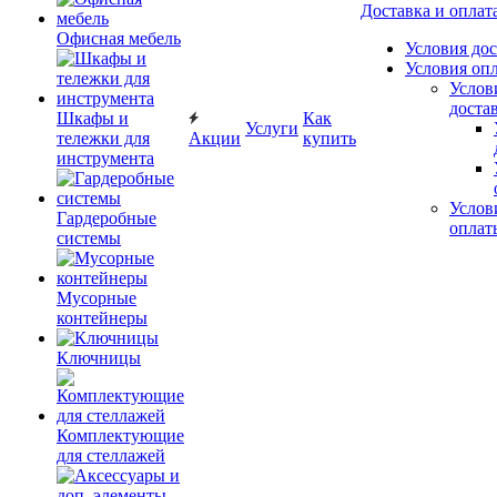
Доставка и оплат
Офисная мебель
Условия до
Условия оп
Услов
доста
Шкафы и
Как
Услуги
тележки для
Акции
купить
инструмента
Услов
Гардеробные
оплат
системы
Мусорные
контейнеры
Ключницы
Комплектующие
для стеллажей