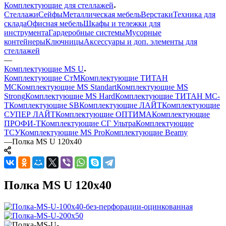
Комплектующие для стеллажей
Стеллажи
Сейфы
Металлическая мебель
Верстаки
Техника для
склада
Офисная мебель
Шкафы и тележки для
инструмента
Гардеробные системы
Мусорные
контейнеры
Ключницы
Аксессуары и доп. элементы для
стеллажей
—
Комплектующие MS U
Комплектующие СтМ
Комплектующие ТИТАН
МС
Комплектующие MS Standart
Комплектующие MS
Strong
Комплектующие MS Hard
Комплектующие ТИТАН МС-
Т
Комплектующие SB
Комплектующие ЛАЙТ
Комплектующие
СУПЕР ЛАЙТ
Комплектующие ОПТИМА
Комплектующие
ПРОФИ-Т
Комплектующие СГ Ультра
Комплектующие
ТСУ
Комплектующие MS Pro
Комплектующие Beamy
—
Полка MS U 120х40
Полка MS U 120х40