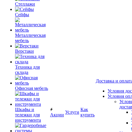
Стеллажи
Сейфы
Металлическая
мебель
Верстаки
Техника для
склада
Доставка и оплат
Офисная мебель
Условия до
Условия оп
Услов
доста
Шкафы и
Как
Услуги
тележки для
Акции
купить
инструмента