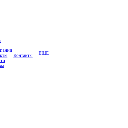
и
мпании
+ ЕЩЕ
акты
Контакты
сти
вы