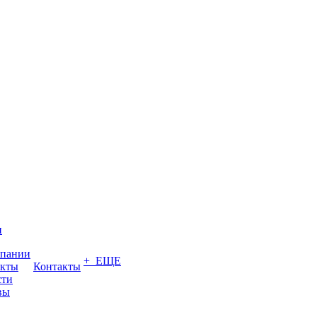
и
мпании
+ ЕЩЕ
акты
Контакты
сти
вы