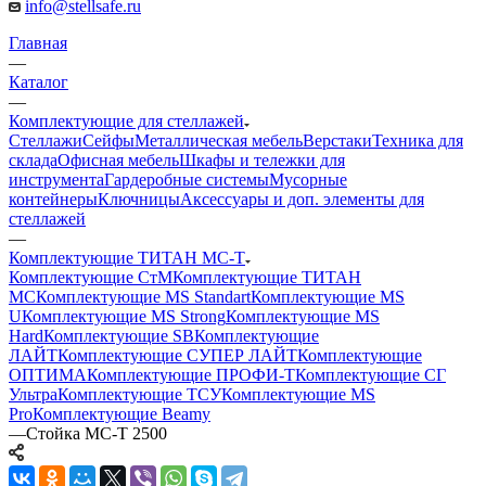
info@stellsafe.ru
Главная
—
Каталог
—
Комплектующие для стеллажей
Стеллажи
Сейфы
Металлическая мебель
Верстаки
Техника для
склада
Офисная мебель
Шкафы и тележки для
инструмента
Гардеробные системы
Мусорные
контейнеры
Ключницы
Аксессуары и доп. элементы для
стеллажей
—
Комплектующие ТИТАН МС-Т
Комплектующие СтМ
Комплектующие ТИТАН
МС
Комплектующие MS Standart
Комплектующие MS
U
Комплектующие MS Strong
Комплектующие MS
Hard
Комплектующие SB
Комплектующие
ЛАЙТ
Комплектующие СУПЕР ЛАЙТ
Комплектующие
ОПТИМА
Комплектующие ПРОФИ-Т
Комплектующие СГ
Ультра
Комплектующие ТСУ
Комплектующие MS
Pro
Комплектующие Beamy
—
Стойка МС-Т 2500