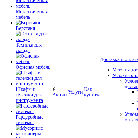
Металлическая
мебель
Верстаки
Техника для
склада
Доставка и оплат
Офисная мебель
Условия до
Условия оп
Услов
доста
Шкафы и
Как
Услуги
тележки для
Акции
купить
инструмента
Услов
Гардеробные
оплат
системы