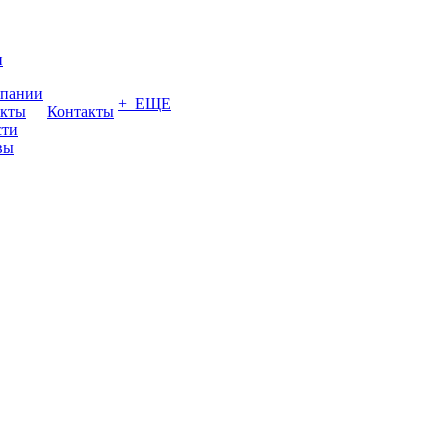
и
мпании
+ ЕЩЕ
акты
Контакты
сти
вы