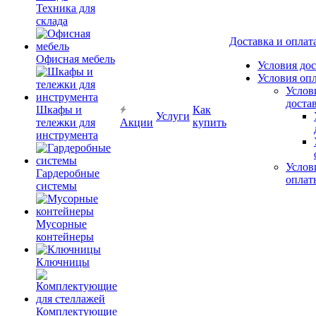
Техника для
склада
Доставка и оплат
Офисная мебель
Условия до
Условия оп
Услов
доста
Шкафы и
Как
Услуги
тележки для
Акции
купить
инструмента
Услов
Гардеробные
оплат
системы
Мусорные
контейнеры
Ключницы
Комплектующие