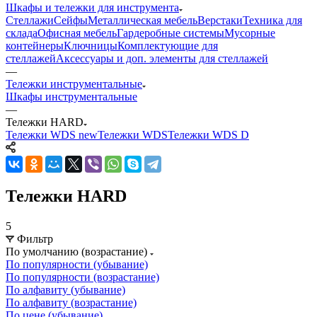
Шкафы и тележки для инструмента
Стеллажи
Сейфы
Металлическая мебель
Верстаки
Техника для
склада
Офисная мебель
Гардеробные системы
Мусорные
контейнеры
Ключницы
Комплектующие для
стеллажей
Аксессуары и доп. элементы для стеллажей
—
Тележки инструментальные
Шкафы инструментальные
—
Тележки HARD
Тележки WDS new
Тележки WDS
Тележки WDS D
Тележки HARD
5
Фильтр
По умолчанию (возрастание)
По популярности (убывание)
По популярности (возрастание)
По алфавиту (убывание)
По алфавиту (возрастание)
По цене (убывание)