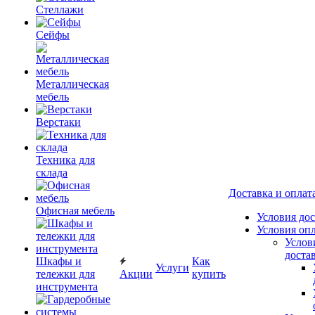
Стеллажи
Сейфы
Металлическая
мебель
Верстаки
Техника для
склада
Доставка и оплат
Офисная мебель
Условия до
Условия оп
Услов
доста
Шкафы и
Как
Услуги
тележки для
Акции
купить
инструмента